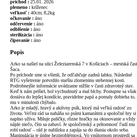
príchod :
25.01. 2026
plemeno :
kríženec
veľkosť :
40cm; 8,2kg
očkovanie :
áno
odčervenie :
áno
odblšenie :
áno
sterilizácia :
áno
čipovanie :
áno
Popis
Arko sa našiel na ulici Železiarenská 7 v Košiciach – mestská čas
Šaca.
Po príchode sme si všimli, že odľahčuje zadnú labku. Následné
RTG vyšetrenie potvrdilo staršiu zlomeninu stehennej kosti.
Podrobnejšie informácie uvádzame nižšie v časti zdravotný stav.
Keď k nám prišiel, bol vychudnutý a mal blchy. Postupne sa však
dostáva do lepšej kondície, pravidelne papá a pomaly dobieha to,
mu v minulosti chýbalo.
Arko je mladý, hravý a aktívny psík, ktorý má veľkú radosť zo
života. Veľmi rád sa naháňa so psími kamarátmi a spoločné hry si
naplno užíva. Miluje paličky, rôzne hračky na okusovanie a vždy 
nájde niečo, čím sa zabaví. Je spoločenský a prítomnosť ľudí mu
robí radosť – rád je nablízku a zapája sa do diania okolo seba.
Manipulácia je úplne bezproblémová. Vo vnútornom prostredí sa