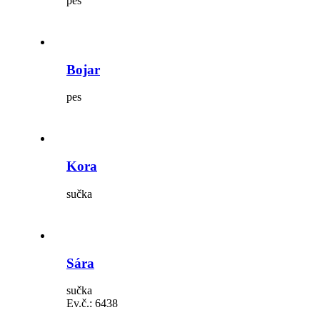
pes
Bojar
pes
Kora
sučka
Sára
sučka
Ev.č.:
6438