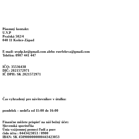
Písomný kontakt:
U.V.P
Pražská 502/4
040 11 Košice-Západ
E-mail:
uvplp.ke@gmail.com
alebo
rserfelova@gmail.com
Telefón: 0907 441 447
IČO: 35536438
DIČ: 2021572971
IČ DPH: SK 2021572971
Čas vyhradený pre návštevníkov v útulku:
pondelok – nedeľa od 11:00 do 16:00
Finančne môžete prispieť na náš bežný účet:
Slovenská sporiteľňa
Únia vzájomnej pomoci ľudí a psov
číslo účtu : 0443423053 / 0900
IBAN: SK 4509000000000443423053