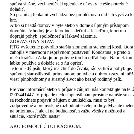
správa slušne, veci neničí. Hygienické návyky je ešte potrebné
doladiť.
So psami aj fenkami vychádza bez problémov a rád ich vyzýva k
hre.
Arko si hľadá domov v byte alebo v dome s úplným prístupom
dovnútra. Vhodný je aj k rodine s deťmi – k ľuďom, ktorí mu
doprajú pohyb, spoločnosť a láskavé zázemie.
ZDRAVOTNÝ STAV:
RTG vyšetrenie potvrdilo staršiu zlomeninu stehennej kosti, ktorá
zahojila v miernom nesprávnom postavení. Končatina je preto o
niečo kratšia a Arko ju pri pohybe trochu odľahčuje. Napriek tom
labku používa a dokáže sa o ňu oprieť.
Je to mladý psík, ktorý má chuť do života, rád sa hrá a pohybuje. 
správnej starostlivosti, primeranom pohybe a dobrom zázemí môž
viesť plnohodnotný a šťastný život ako bežný rodinný psík.
Pre viac informácií alebo v prípade záujmu nás kontaktujte na tel.
0907441447. V prípade nedostupnosti nám prosíme napíšte sms.
sa rozhodnete prejaviť záujem o útulkáčika, musí to byť
zodpovedné a premyslené rozhodnutie celej rodiny. Myslite niele
na prítomnosť, ale aj na budúcnosť, zvážte všetky možnosti a
situácie, ktoré môžu nastať.
AKO POMÔCŤ ÚTULKÁČIKOM: