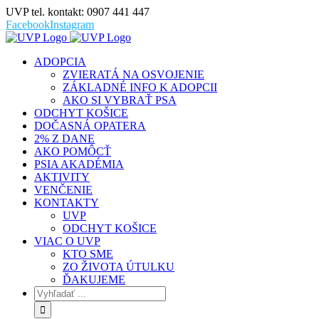
UVP tel. kontakt: 0907 441 447
Facebook
Instagram
ADOPCIA
ZVIERATÁ NA OSVOJENIE
ZÁKLADNÉ INFO K ADOPCII
AKO SI VYBRAŤ PSA
ODCHYT KOŠICE
DOČASNÁ OPATERA
2% Z DANE
AKO POMÔCŤ
PSIA AKADÉMIA
AKTIVITY
VENČENIE
KONTAKTY
UVP
ODCHYT KOŠICE
VIAC O UVP
KTO SME
ZO ŽIVOTA ÚTULKU
ĎAKUJEME