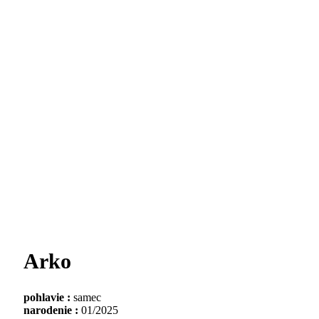
Arko
pohlavie :
samec
narodenie :
01/2025