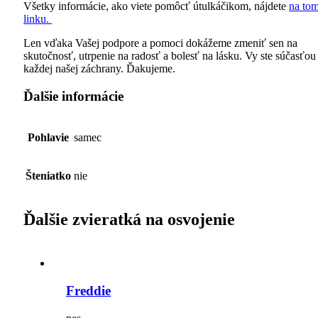
Všetky informácie, ako viete pomôcť útulkáčikom, nájdete
na to
linku.
Len vďaka Vašej podpore a pomoci dokážeme zmeniť sen na
skutočnosť, utrpenie na radosť a bolesť na lásku. Vy ste súčasťou
každej našej záchrany. Ďakujeme.
Ďalšie informácie
Pohlavie
samec
Šteniatko
nie
Ďalšie zvieratká na osvojenie
Freddie