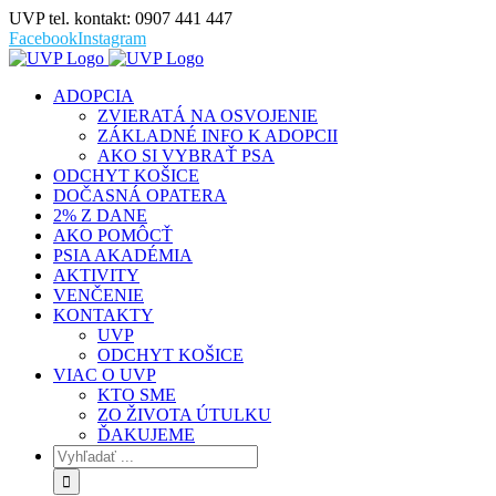
UVP tel. kontakt: 0907 441 447
Facebook
Instagram
ADOPCIA
ZVIERATÁ NA OSVOJENIE
ZÁKLADNÉ INFO K ADOPCII
AKO SI VYBRAŤ PSA
ODCHYT KOŠICE
DOČASNÁ OPATERA
2% Z DANE
AKO POMÔCŤ
PSIA AKADÉMIA
AKTIVITY
VENČENIE
KONTAKTY
UVP
ODCHYT KOŠICE
VIAC O UVP
KTO SME
ZO ŽIVOTA ÚTULKU
ĎAKUJEME