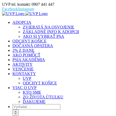
UVP tel. kontakt: 0907 441 447
Facebook
Instagram
ADOPCIA
ZVIERATÁ NA OSVOJENIE
ZÁKLADNÉ INFO K ADOPCII
AKO SI VYBRAŤ PSA
ODCHYT KOŠICE
DOČASNÁ OPATERA
2% Z DANE
AKO POMÔCŤ
PSIA AKADÉMIA
AKTIVITY
VENČENIE
KONTAKTY
UVP
ODCHYT KOŠICE
VIAC O UVP
KTO SME
ZO ŽIVOTA ÚTULKU
ĎAKUJEME