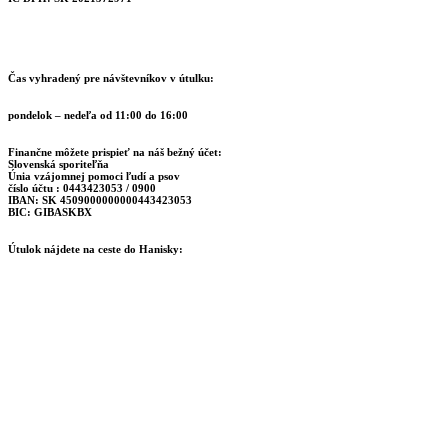
Čas vyhradený pre návštevníkov v útulku:
pondelok – nedeľa od 11:00 do 16:00
Finančne môžete prispieť na náš bežný účet:
Slovenská sporiteľňa
Únia vzájomnej pomoci ľudí a psov
číslo účtu : 0443423053 / 0900
IBAN: SK 4509000000000443423053
BIC: GIBASKBX
Útulok nájdete na ceste do Hanisky: