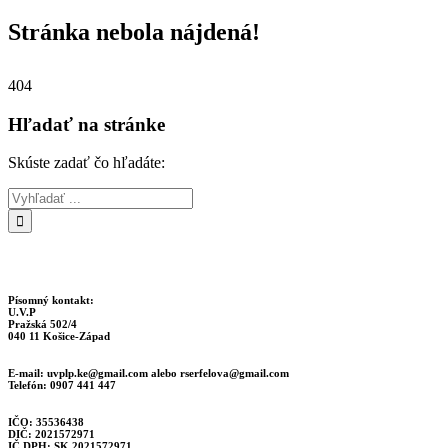
Stránka nebola nájdená!
404
Hľadať na stránke
Skúste zadať čo hľadáte:
Písomný kontakt:
U.V.P
Pražská 502/4
040 11 Košice-Západ
E-mail:
uvplp.ke@gmail.com
alebo
rserfelova@gmail.com
Telefón: 0907 441 447
IČO: 35536438
DIČ: 2021572971
IČ DPH: SK 2021572971