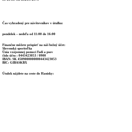
Čas vyhradený pre návštevníkov v útulku:
pondelok – nedeľa od 11:00 do 16:00
Finančne môžete prispieť na náš bežný účet:
Slovenská sporiteľňa
Únia vzájomnej pomoci ľudí a psov
číslo účtu : 0443423053 / 0900
IBAN: SK 4509000000000443423053
BIC: GIBASKBX
Útulok nájdete na ceste do Hanisky: