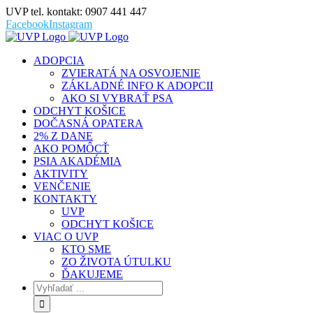
UVP tel. kontakt: 0907 441 447
Facebook
Instagram
ADOPCIA
ZVIERATÁ NA OSVOJENIE
ZÁKLADNÉ INFO K ADOPCII
AKO SI VYBRAŤ PSA
ODCHYT KOŠICE
DOČASNÁ OPATERA
2% Z DANE
AKO POMÔCŤ
PSIA AKADÉMIA
AKTIVITY
VENČENIE
KONTAKTY
UVP
ODCHYT KOŠICE
VIAC O UVP
KTO SME
ZO ŽIVOTA ÚTULKU
ĎAKUJEME