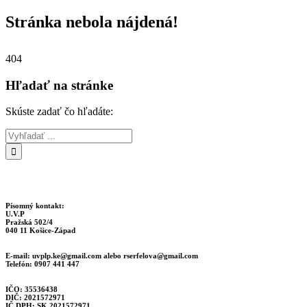
Stránka nebola nájdená!
404
Hľadať na stránke
Skúste zadať čo hľadáte:
Písomný kontakt:
U.V.P
Pražská 502/4
040 11 Košice-Západ
E-mail:
uvplp.ke@gmail.com
alebo
rserfelova@gmail.com
Telefón: 0907 441 447
IČO: 35536438
DIČ: 2021572971
IČ DPH: SK 2021572971