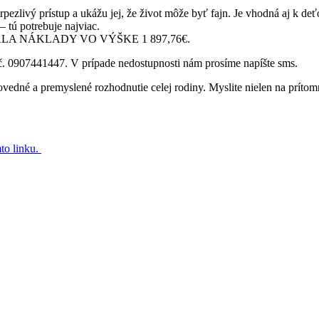
trpezlivý prístup a ukážu jej, že život môže byť fajn. Je vhodná aj k de
 tú potrebuje najviac.
A NÁKLADY VO VÝŠKE 1 897,76€.
l.č. 0907441447. V prípade nedostupnosti nám prosíme napíšte sms.
vedné a premyslené rozhodnutie celej rodiny. Myslite nielen na prítomn
to linku.