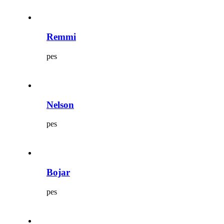
Remmi
pes
Nelson
pes
Bojar
pes