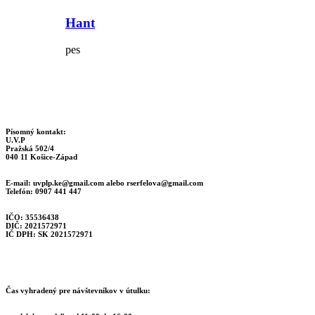
Hant
pes
Písomný kontakt:
U.V.P
Pražská 502/4
040 11 Košice-Západ
E-mail:
uvplp.ke@gmail.com
alebo
rserfelova@gmail.com
Telefón: 0907 441 447
IČO: 35536438
DIČ: 2021572971
IČ DPH: SK 2021572971
Čas vyhradený pre návštevníkov v útulku: