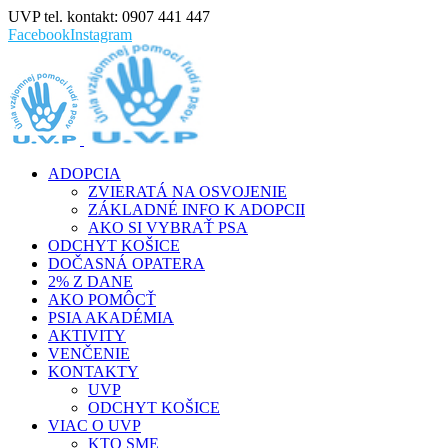
UVP tel. kontakt: 0907 441 447
Facebook
Instagram
ADOPCIA
ZVIERATÁ NA OSVOJENIE
ZÁKLADNÉ INFO K ADOPCII
AKO SI VYBRAŤ PSA
ODCHYT KOŠICE
DOČASNÁ OPATERA
2% Z DANE
AKO POMÔCŤ
PSIA AKADÉMIA
AKTIVITY
VENČENIE
KONTAKTY
UVP
ODCHYT KOŠICE
VIAC O UVP
KTO SME