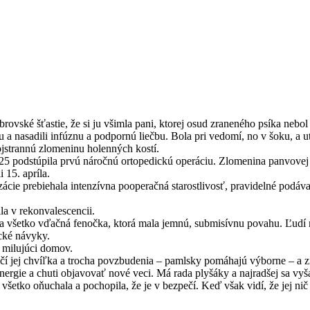
 obrovské šťastie, že si ju všimla pani, ktorej osud zraneného psíka neb
i ju a nasadili infúznu a podpornú liečbu. Bola pri vedomí, no v šoku, 
ojstrannú zlomeninu holenných kostí.
2025 podstúpila prvú náročnú ortopedickú operáciu. Zlomenina panvovej
 15. apríla.
zácie prebiehala intenzívna pooperačná starostlivosť, pravidelné podáva
la v rekonvalescencii.
za všetko vďačná fenočka, ktorá mala jemnú, submisívnu povahu. Ľudí m
cké návyky.
j milujúci domov.
ačí jej chvíľka a trocha povzbudenia – pamlsky pomáhajú výborne – a 
 energie a chuti objavovať nové veci. Má rada plyšáky a najradšej sa vy
všetko oňuchala a pochopila, že je v bezpečí. Keď však vidí, že jej nič 