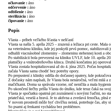
očkovanie :
áno
odčervenie :
áno
odblšenie :
áno
sterilizácia :
áno
čipovanie :
áno
Popis
Vlasta – príbeh veľkého šťastia v nešťastí
Vlasta sa našla 5. apríla 2025 – zrazená a ležiaca pri ceste. Mala
na veterinárnu kliniku, kde jej poskytli prvú pomoc, stabilizoval
odhalili viacnásobné zlomeniny – zlomeninu stehennej kosti a ob
Po stabilizácii bola prevezená na kliniku UVLF, kde 10. apríla 
platničky a vnútrodreňového klinca. Druhú končatinu jej operovali
Vlasta zostala hospitalizovaná až do 4. júna 2025. Počas hospitali
začala Vlasta sama chodiť bez potreby opory.
Po prepustení z kliniky odišla do dočasnej opatery, kde pokračova
Z dočasky nám napísali, že Vlasta bola nenáročná, veľmi milá a 
mačičkami. Doma sa správala vzorne, nič neničila a mala hygieni
Po ukončení liečby prišla Vlasta do útulku, kde teraz čaká na svo
Vlasta je spočiatku opatrná pri zoznámení s novými ľuďmi, no st
priateľská, veselá a hravá. Je to aktívna a zvedavá fenočka, plná
V novom prostredí môže byť chvíľku neistá, potrebuje čas, aby si 
So psami aj fenkami vychádza bez problémov.