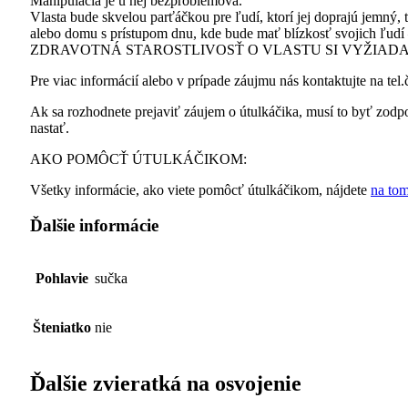
Manipulácia je u nej bezproblémová.
Vlasta bude skvelou parťáčkou pre ľudí, ktorí jej doprajú jemný, 
alebo domu s prístupom dnu, kde bude mať blízkosť svojich ľudí –
ZDRAVOTNÁ STAROSTLIVOSŤ O VLASTU SI VYŽIADAL
Pre viac informácií alebo v prípade záujmu nás kontaktujte na te
Ak sa rozhodnete prejaviť záujem o útulkáčika, musí to byť zodpo
nastať.
AKO POMÔCŤ ÚTULKÁČIKOM:
Všetky informácie, ako viete pomôcť útulkáčikom, nájdete
na tom
Ďalšie informácie
Pohlavie
sučka
Šteniatko
nie
Ďalšie zvieratká na osvojenie