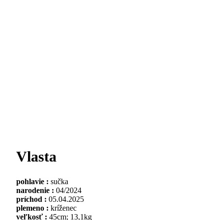
Vlasta
pohlavie :
sučka
narodenie :
04/2024
príchod :
05.04.2025
plemeno :
kríženec
veľkosť :
45cm; 13,1kg