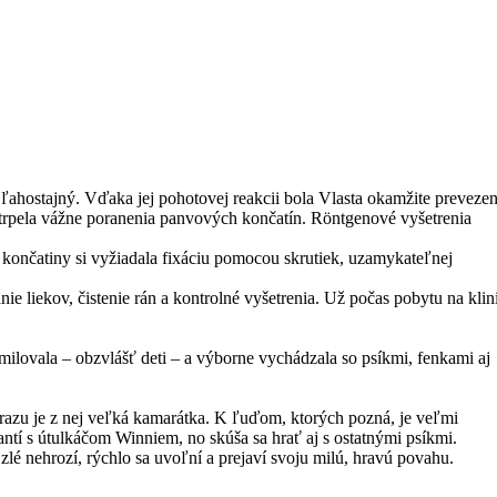
ol ľahostajný. Vďaka jej pohotovej reakcii bola Vlasta okamžite preveze
a utrpela vážne poranenia panvových končatín. Röntgenové vyšetrenia
 končatiny si vyžiadala fixáciu pomocou skrutiek, uzamykateľnej
nie liekov, čistenie rán a kontrolné vyšetrenia. Už počas pobytu na klin
ilovala – obzvlášť deti – a výborne vychádzala so psíkmi, fenkami aj
zrazu je z nej veľká kamarátka. K ľuďom, ktorých pozná, je veľmi
šantí s útulkáčom Winniem, no skúša sa hrať aj s ostatnými psíkmi.
zlé nehrozí, rýchlo sa uvoľní a prejaví svoju milú, hravú povahu.