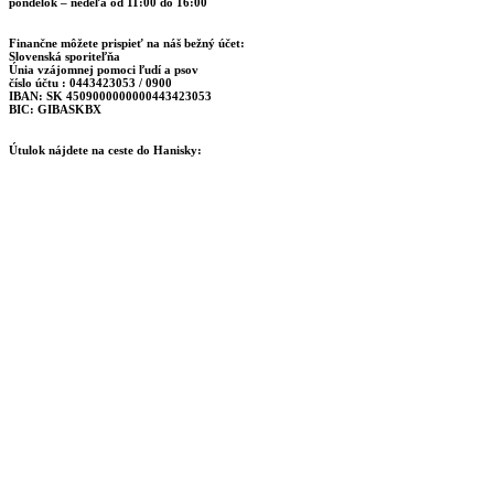
pondelok – nedeľa od 11:00 do 16:00
Finančne môžete prispieť na náš bežný účet:
Slovenská sporiteľňa
Únia vzájomnej pomoci ľudí a psov
číslo účtu : 0443423053 / 0900
IBAN: SK 4509000000000443423053
BIC: GIBASKBX
Útulok nájdete na ceste do Hanisky: