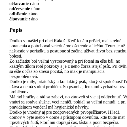
očkovanie :
áno
odčervenie :
áno
odblšenie :
áno
čipovanie :
áno
Popis
Dodko sa našiel pri obci Rákoš. Keď k nám prišiel, mal strelné
poranenia a potreboval veterinárne ošetrenie a liečbu. Teraz je už
našťastie v poriadku a postupne si začína užívať život bez strachu
bolesti.
Zo začiatku bol veľmi vystresovaný a pri fotení sa ešte bál, no
každým dňom robí pokroky a je z neho čoraz istejší psík. Pri dvíh
sa ešte občas zo stresu pociká, no inak je manipulácia
bezproblémová.
Dodko je milý, priateľský a kontaktný psík, ktorý si spoločnosť ľ
užíva a nemá s nimi problém. So psami aj fenkami vychádza bez
problémov.
Má rád hračky a rád sa zabaví, no zároveň si vie aj oddýchnuť. V
vnútri sa správa slušne, veci neničí, pokiaľ sa veľmi nenudí, a pri
pravidelnom venčení má hygienické návyky.
Dodko je vhodný aj pre zodpovedných prvopsíčkarov. Hľadá
domov v byte alebo v dome s prístupom dovnútra, kde bude mať
trpezlivých ľudí, ktorí mu doprajú čas, lásku a pocit bezpečia.