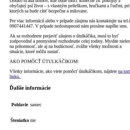
Dodko hľadá domov, kde bude môcť konečne žiť pokojný a
obyčajný psí život – s vlastným pelieškom, hračkami a ľuďmi, pri
ktorých sa bude cítiť bezpečne a milovane.
Pre viac informácií alebo v prípade záujmu nás kontaktujte na tel.
0907441447. V prípade nedostupnosti nám prosíme napíšte sms.
Ak sa rozhodnete prejaviť záujem o útulkáčika, musí to byť
zodpovedné a premyslené rozhodnutie celej rodiny. Myslite niele
na prítomnosť, ale aj na budúcnosť, zvážte všetky možnosti a
situácie, ktoré môžu nastať.
AKO POMÔCŤ ÚTULKÁČIKOM:
Všetky informácie, ako viete pomôcť útulkáčikom, nájdete
na to
linku.
Ďalšie informácie
Pohlavie
samec
Šteniatko
nie