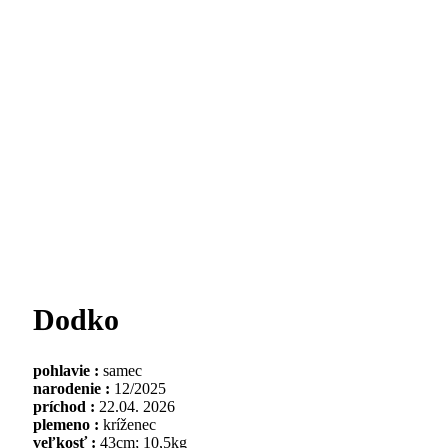
Dodko
pohlavie :
samec
narodenie :
12/2025
príchod :
22.04. 2026
plemeno :
kríženec
veľkosť :
43cm; 10,5kg