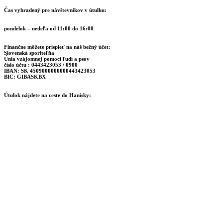
Čas vyhradený pre návštevníkov v útulku:
pondelok – nedeľa od 11:00 do 16:00
Finančne môžete prispieť na náš bežný účet:
Slovenská sporiteľňa
Únia vzájomnej pomoci ľudí a psov
číslo účtu : 0443423053 / 0900
IBAN: SK 4509000000000443423053
BIC: GIBASKBX
Útulok nájdete na ceste do Hanisky: