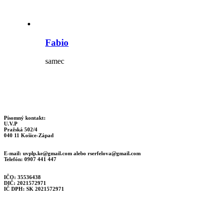
Fabio
samec
Písomný kontakt:
U.V.P
Pražská 502/4
040 11 Košice-Západ
E-mail:
uvplp.ke@gmail.com
alebo
rserfelova@gmail.com
Telefón: 0907 441 447
IČO: 35536438
DIČ: 2021572971
IČ DPH: SK 2021572971