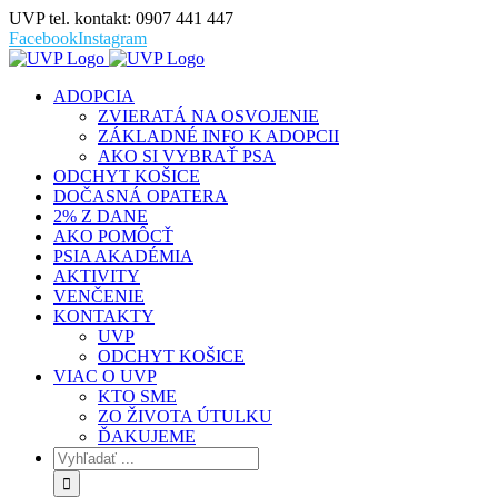
UVP tel. kontakt: 0907 441 447
Facebook
Instagram
ADOPCIA
ZVIERATÁ NA OSVOJENIE
ZÁKLADNÉ INFO K ADOPCII
AKO SI VYBRAŤ PSA
ODCHYT KOŠICE
DOČASNÁ OPATERA
2% Z DANE
AKO POMÔCŤ
PSIA AKADÉMIA
AKTIVITY
VENČENIE
KONTAKTY
UVP
ODCHYT KOŠICE
VIAC O UVP
KTO SME
ZO ŽIVOTA ÚTULKU
ĎAKUJEME