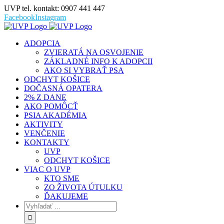
UVP tel. kontakt: 0907 441 447
Facebook
Instagram
ADOPCIA
ZVIERATÁ NA OSVOJENIE
ZÁKLADNÉ INFO K ADOPCII
AKO SI VYBRAŤ PSA
ODCHYT KOŠICE
DOČASNÁ OPATERA
2% Z DANE
AKO POMÔCŤ
PSIA AKADÉMIA
AKTIVITY
VENČENIE
KONTAKTY
UVP
ODCHYT KOŠICE
VIAC O UVP
KTO SME
ZO ŽIVOTA ÚTULKU
ĎAKUJEME