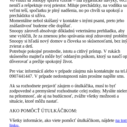
Vo vnútri sa Snoopy správa vzorne – má hygienické návyky, veci
neničí a rešpektuje svoj priestor. Miluje prechádzky, na vodítku sa
veľmi teší, spočiatku je plný nadšenia, no po chvíli sa upokojí a
prechádzku si užíva.
Momentálne nebol skúšaný v kontakte s inými psami, preto jeho
znášanlivosť budeme ešte dopĺňať.
Snoopy zároveň absolvuje dôkladnú veterinárnu prehliadku, aby
sme vylúčili, že za zmenou jeho správania stojí zdravotný problé
Snoopy si hľadá nový domov u človeka so skúsenosťami, bez in
zvierat a detí.
Potrebuje pokojné prostredie, istotu a citlivý prístup. V rukách
skúseného majiteľa môže byť oddaným psíkom, ktorý sa naučí o
dôverovať a prežije spokojný život.
Pre viac informácií alebo v prípade záujmu nás kontaktujte na tel.
0907441447. V prípade nedostupnosti nám prosíme napíšte sms.
Ak sa rozhodnete prejaviť záujem o útulkáčika, musí to byť
zodpovedné a premyslené rozhodnutie celej rodiny. Myslite niele
na prítomnosť, ale aj na budúcnosť, zvážte všetky možnosti a
situácie, ktoré môžu nastať.
AKO POMÔCŤ ÚTULKÁČIKOM:
Všetky informácie, ako viete pomôcť útulkáčikom, nájdete
na to
linku.