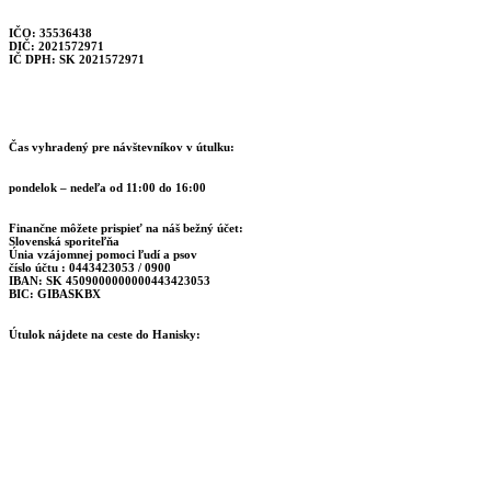
IČO: 35536438
DIČ: 2021572971
IČ DPH: SK 2021572971
Čas vyhradený pre návštevníkov v útulku:
pondelok – nedeľa od 11:00 do 16:00
Finančne môžete prispieť na náš bežný účet:
Slovenská sporiteľňa
Únia vzájomnej pomoci ľudí a psov
číslo účtu : 0443423053 / 0900
IBAN: SK 4509000000000443423053
BIC: GIBASKBX
Útulok nájdete na ceste do Hanisky: