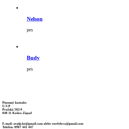
Nelson
pes
Budy
pes
Písomný kontakt:
U.V.P
Pražská 502/4
040 11 Košice-Západ
E-mail:
uvplp.ke@gmail.com
alebo
rserfelova@gmail.com
Telefón: 0907 441 447