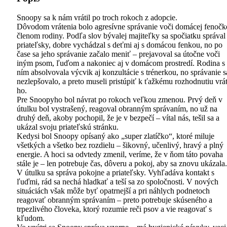
Snoopy sa k nám vrátil po troch rokoch z adopcie.
Dôvodom vrátenia bolo agresívne správanie voči domácej fenočk
členom rodiny. Podľa slov bývalej majiteľky sa spočiatku správal
priateľsky, dobre vychádzal s deťmi aj s domácou fenkou, no po
čase sa jeho správanie začalo meniť – prejavoval sa útočne voči
iným psom, ľuďom a nakoniec aj v domácom prostredí. Rodina s
ním absolvovala výcvik aj konzultácie s trénerkou, no správanie s
nezlepšovalo, a preto museli pristúpiť k ťažkému rozhodnutiu vrát
ho.
Pre Snoopyho bol návrat po rokoch veľkou zmenou. Prvý deň v
útulku bol vystrašený, reagoval obranným správaním, no už na
druhý deň, akoby pochopil, že je v bezpečí – vítal nás, tešil sa a
ukázal svoju priateľskú stránku.
Kedysi bol Snoopy opísaný ako „super zlatíčko“, ktoré miluje
všetkých a všetko bez rozdielu – šikovný, učenlivý, hravý a plný
energie. A hoci sa odvtedy zmenil, veríme, že v ňom táto povaha
stále je – len potrebuje čas, dôveru a pokoj, aby sa znovu ukázala.
V útulku sa správa pokojne a priateľsky. Vyhľadáva kontakt s
ľuďmi, rád sa nechá hladkať a teší sa zo spoločnosti. V nových
situáciách však môže byť opatrnejší a pri náhlych podnetoch
reagovať obranným správaním – preto potrebuje skúseného a
trpezlivého človeka, ktorý rozumie reči psov a vie reagovať s
kľudom.