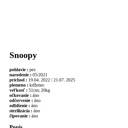
Snoopy
pohlavie :
pes
narodenie :
05/2021
príchod :
19.04. 2022 / 21.07. 2025
plemeno :
kríženec
veľkosť :
51cm; 20kg
očkovanie :
áno
odčervenie :
áno
odblšenie :
áno
sterilizácia :
áno
čipovanie :
áno
Popis