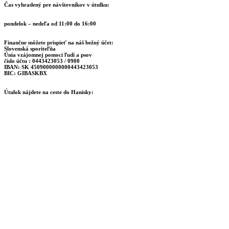
Čas vyhradený pre návštevníkov v útulku:
pondelok – nedeľa od 11:00 do 16:00
Finančne môžete prispieť na náš bežný účet:
Slovenská sporiteľňa
Únia vzájomnej pomoci ľudí a psov
číslo účtu : 0443423053 / 0900
IBAN: SK 4509000000000443423053
BIC: GIBASKBX
Útulok nájdete na ceste do Hanisky: