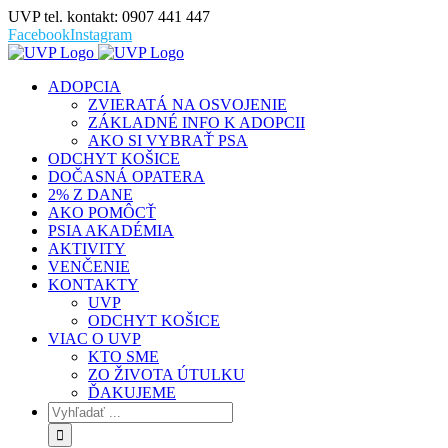
UVP tel. kontakt: 0907 441 447
Facebook
Instagram
ADOPCIA
ZVIERATÁ NA OSVOJENIE
ZÁKLADNÉ INFO K ADOPCII
AKO SI VYBRAŤ PSA
ODCHYT KOŠICE
DOČASNÁ OPATERA
2% Z DANE
AKO POMÔCŤ
PSIA AKADÉMIA
AKTIVITY
VENČENIE
KONTAKTY
UVP
ODCHYT KOŠICE
VIAC O UVP
KTO SME
ZO ŽIVOTA ÚTULKU
ĎAKUJEME