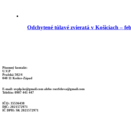
Odchytené túlavé zvieratá v Košiciach – fe
Písomný kontakt:
U.V.P
Pražská 502/4
040 11 Košice-Západ
E-mail:
uvplp.ke@gmail.com
alebo
rserfelova@gmail.com
Telefón: 0907 441 447
IČO: 35536438
DIČ: 2021572971
IČ DPH: SK 2021572971