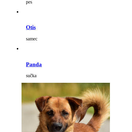
pes
Otis
samec
Panda
sučka