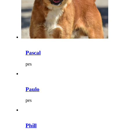
Pascal
pes
Paulo
pes
Phill