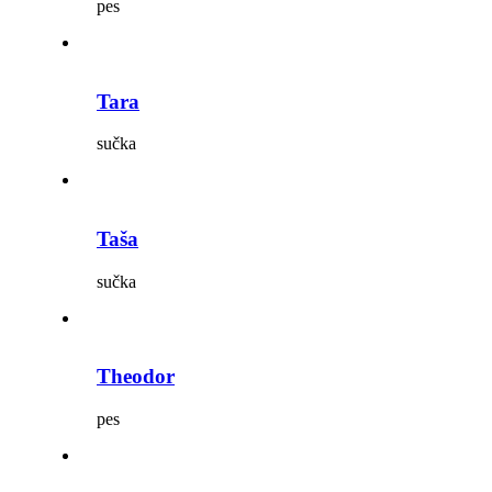
pes
Tara
sučka
Taša
sučka
Theodor
pes