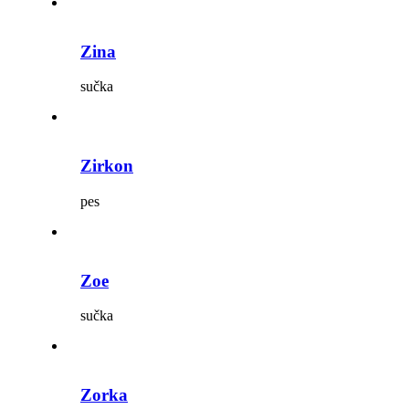
Zina
sučka
Zirkon
pes
Zoe
sučka
Zorka