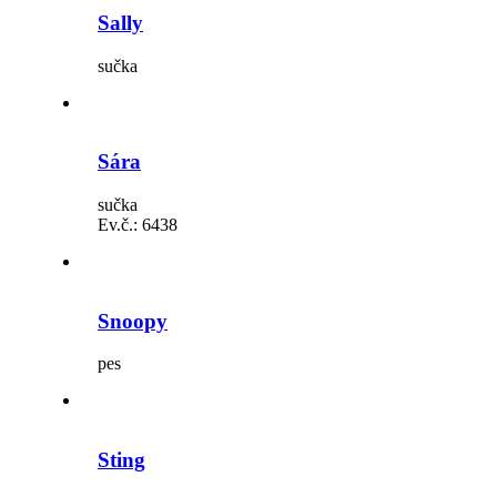
Sally
sučka
Sára
sučka
Ev.č.:
6438
Snoopy
pes
Sting