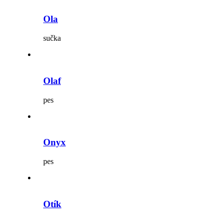
Ola
sučka
Olaf
pes
Onyx
pes
Otík