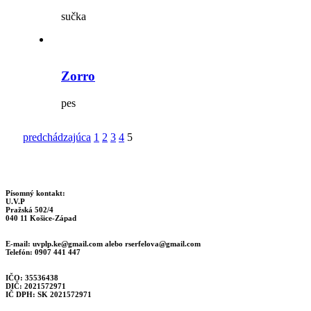
sučka
Zorro
pes
predchádzajúca
1
2
3
4
5
Písomný kontakt:
U.V.P
Pražská 502/4
040 11 Košice-Západ
E-mail:
uvplp.ke@gmail.com
alebo
rserfelova@gmail.com
Telefón: 0907 441 447
IČO: 35536438
DIČ: 2021572971
IČ DPH: SK 2021572971