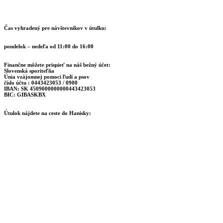
Čas vyhradený pre návštevníkov v útulku:
pondelok – nedeľa od 11:00 do 16:00
Finančne môžete prispieť na náš bežný účet:
Slovenská sporiteľňa
Únia vzájomnej pomoci ľudí a psov
číslo účtu : 0443423053 / 0900
IBAN: SK 4509000000000443423053
BIC: GIBASKBX
Útulok nájdete na ceste do Hanisky: