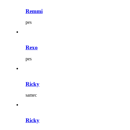
Remmi
pes
Rexo
pes
Ricky
samec
Ricky