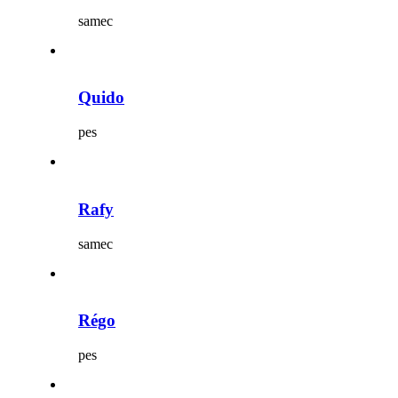
samec
Quido
pes
Rafy
samec
Régo
pes